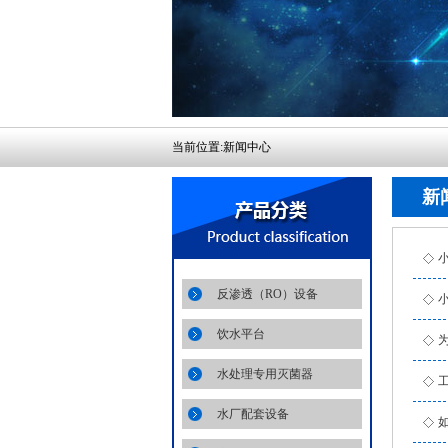
当前位置:新闻中心
新
反渗透（RO）设备
饮水平台
水处理专用灭菌器
水厂配套设备