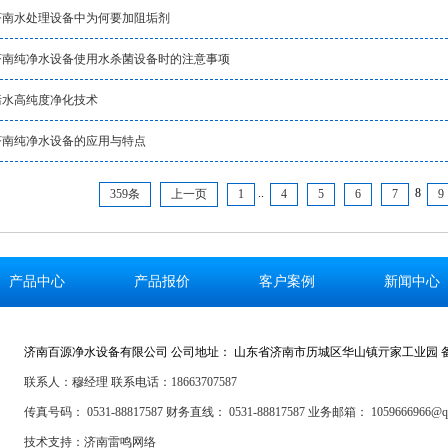
济南水处理设备中为何要加阻垢剂
济南纯净水设备使用水杀菌设备时的注意事项
污水高纯度净化技术
济南纯净水设备的应用与特点
..
8
359条
上一页
1
4
5
6
7
9
产品中心
产品报价
客户案例
新闻中心
济南百源净水设备有限公司 公司地址： 山东省济南市历城区华山镇亓家工业园 
联系人：穆经理 联系电话：18663707587
传真号码： 0531-88817587 财务直线： 0531-88817587 业务邮箱： 1059666966@q
技术支持：济南雷鸣网络