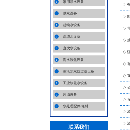
家用净水设备
供水设备
超纯水设备
高纯水设备
直饮水设备
海水淡化设备
生活水水质过滤设备
工业软化水设备
超滤设备
水处理配件/耗材
联系我们