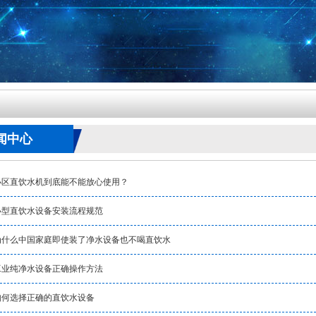
闻中心
小区直饮水机到底能不能放心使用？
小型直饮水设备安装流程规范
为什么中国家庭即使装了净水设备也不喝直饮水
工业纯净水设备正确操作方法
如何选择正确的直饮水设备