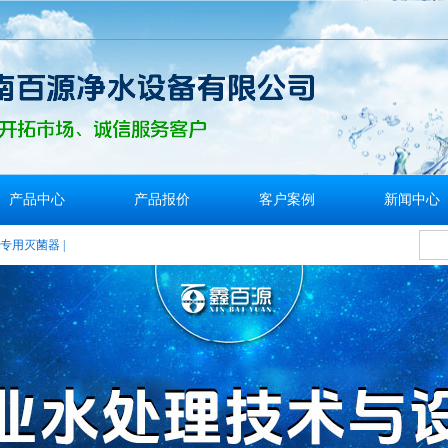
产品中心
产品报价
客户案例
新闻中心
专用灭菌器
|