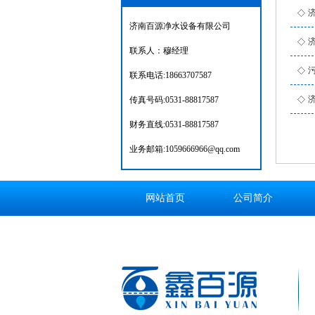
济南百源净水设备有限公司
联系人：穆经理
联系电话:18663707587
传真号码:0531-88817587
财务直线:0531-88817587
业务邮箱:1059666966@qq.com
网站首页
公司简介