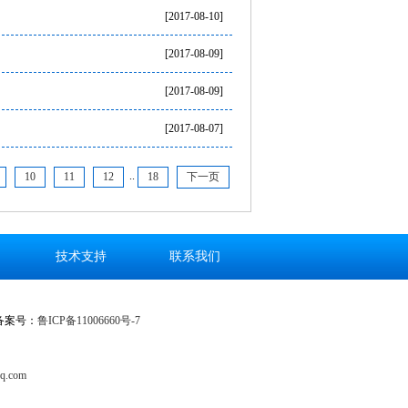
[2017-08-10]
[2017-08-09]
[2017-08-09]
[2017-08-07]
..
10
11
12
18
下一页
技术支持
联系我们
备案号：
鲁ICP备11006660号-7
q.com