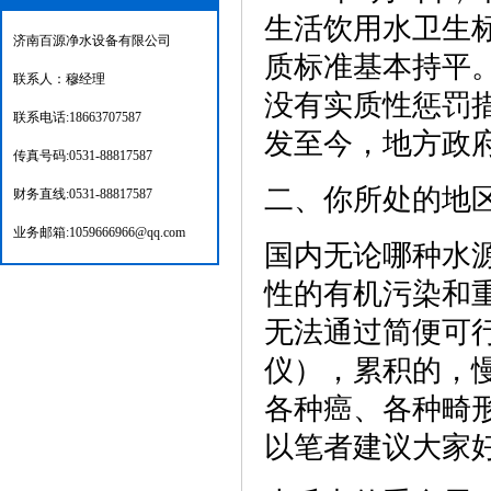
生活饮用水卫生
济南百源净水设备有限公司
质标准基本持平
联系人：穆经理
没有实质性惩罚
联系电话:18663707587
发至今，地方政
传真号码:0531-88817587
二、你所处的地
财务直线:0531-88817587
业务邮箱:1059666966@qq.com
国内无论哪种水
性的有机污染和
无法通过简便可
仪），累积的，
各种癌、各种畸
以笔者建议大家