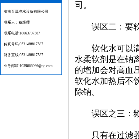
司。
济南百源净水设备有限公司
联系人：穆经理
误区二：要软
联系电话:18663707587
传真号码:0531-88817587
软化水可以满足
财务直线:0531-88817587
水柔软剂是在钠
业务邮箱:1059666966@qq.com
的增加会对高血
软化水加热后不
除钠。
误区之三：频
只有在过滤器的