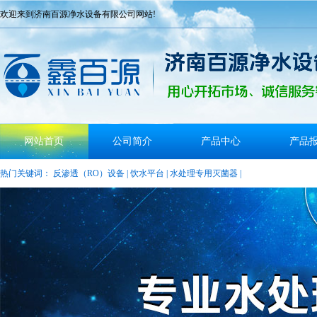
欢迎来到济南百源净水设备有限公司网站!
网站首页
公司简介
产品中心
产品
热门关键词：
反渗透（RO）设备
|
饮水平台
|
水处理专用灭菌器
|