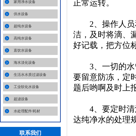
正常运转。
家用净水设备
供水设备
2、操作人员和
超纯水设备
洁，及时将滴、
高纯水设备
好记载，把方位
直饮水设备
海水淡化设备
3、一切的水管
生活水水质过滤设备
要留意防冻，定
题后哟啊及时上
工业软化水设备
超滤设备
4、要定时清洗
水处理配件/耗材
达纯净水的处理
联系我们