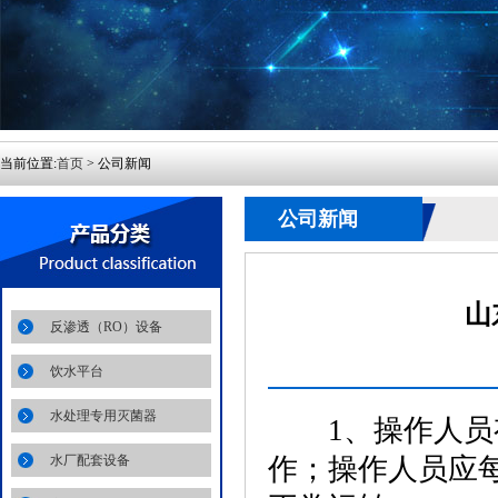
当前位置:
首页
> 公司新闻
公司新闻
山
反渗透（RO）设备
饮水平台
水处理专用灭菌器
1、操作人员有
水厂配套设备
作；操作人员应