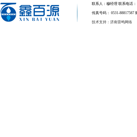
联系人：穆经理 联系电话：186
传真号码： 0531-88817587 
技术支持：济南雷鸣网络