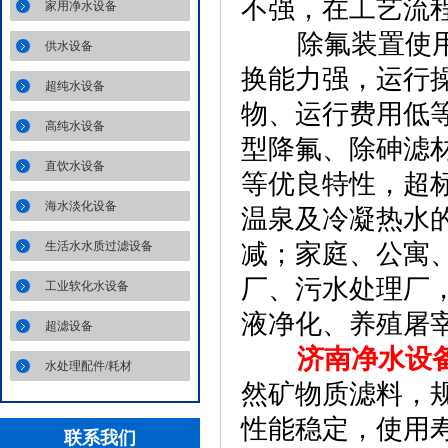
不强，在工艺流
家用净水设备
除氟装置使用范
供水设备
换能力强，运行
超纯水设备
物、运行费用低
高纯水设备
型降氟、除砷滤
直饮水设备
等优良特性，超
海水淡化设备
温泉及冷凝热水的
生活水水质过滤设备
减；家庭、公寓
厂、污水处理厂
工业软化水设备
液净化、养殖屠
超滤设备
济南净水设
水处理配件/耗材
然矿物质滤料，
性能稳定，使用寿
联系我们