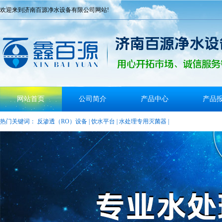
欢迎来到济南百源净水设备有限公司网站!
网站首页
公司简介
产品中心
产品
热门关键词：
反渗透（RO）设备
|
饮水平台
|
水处理专用灭菌器
|