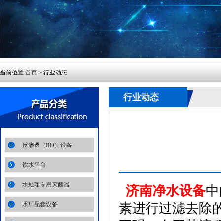
当前位置:
首页
> 行业动态
行业动态
反渗透（RO）设备
饮水平台
水处理专用灭菌器
济南净水设备
中
水厂配套设备
素进行过滤去除