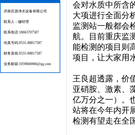
会对水质中所含
济南百源净水设备有限公司
大项进行全面分析
联系人：穆经理
监测站一般都会检
联系电话:18663707587
航。目前重庆监测
传真号码:0531-88817587
能检测的项目则高
财务直线:0531-88817587
项目，让大家用
业务邮箱:1059666966@qq.com
王良超透露，价值
亚硝胺、激素、藻
亿万分之一）。
站将在今年内开
检测有望走在全