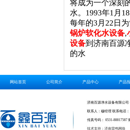
将成为一个深刻
水。1993年1
每年的3月22日为
锅炉软化水设备
,
设备
到济南百源净
的水
网站首页
公司简介
产品中心
产品
济南百源净水设备有限公司 公
联系人：穆经理 联系电话：186
传真号码： 0531-88817587 
技术支持：济南雷鸣网络