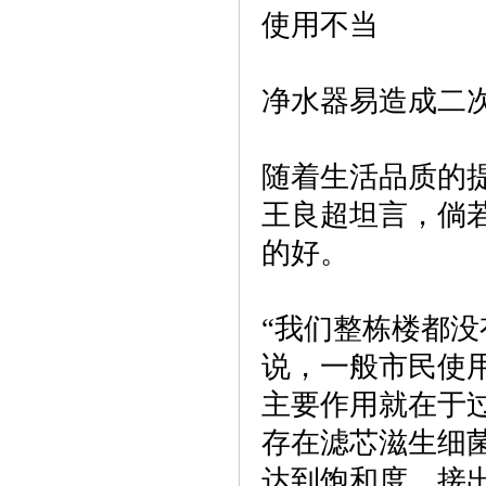
使用不当
净水器易造成二
随着生活品质的
王良超坦言，倘
的好。
“我们整栋楼都
说，一般市民使
主要作用就在于
存在滤芯滋生细
达到饱和度，接