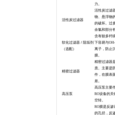
力。
活性炭过滤
物、悬浮物的
活性炭过滤器
的破坏。过
余氯和部分
含有较多钙镁
软化过滤器
/
阻垢剂
下容易与OH
（选配）
离子，防止
膜。
精密过滤器
质。主要是
精密过滤器
件，在膜表
差。
高压泵主要
高压泵
RO设备的
空转。
RO膜是反渗
的孔径，反渗